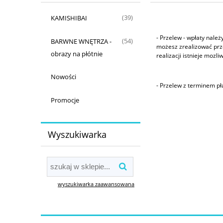
KAMISHIBAI
(39)
- Przelew - wpłaty nal
BARWNE WNĘTRZA -
(54)
możesz zrealizować prze
obrazy na płótnie
realizacji istnieje mozl
Nowości
- Przelew z terminem pł
Promocje
Wyszukiwarka
wyszukiwarka zaawansowana