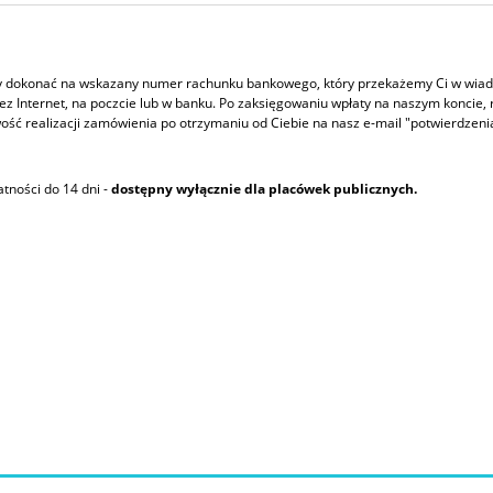
eży dokonać na wskazany numer rachunku bankowego, który przekażemy Ci w wiad
z Internet, na poczcie lub w banku. Po zaksięgowaniu wpłaty na naszym koncie, r
iwość realizacji zamówienia po otrzymaniu od Ciebie na nasz e-mail "potwierdzeni
atności do 14 dni -
dostępny wyłącznie dla placówek publicznych.