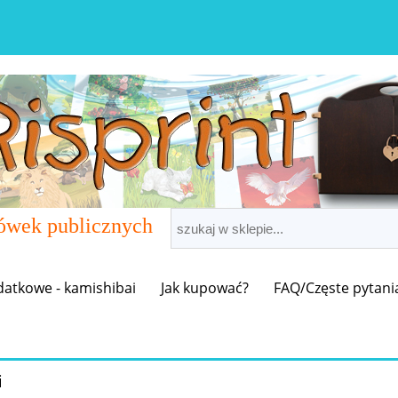
cówek publicznych
datkowe - kamishibai
Jak kupować?
FAQ/Częste pytani
i