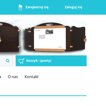
Zaloguj się
Zarejestruj się
Koszyk:
(pusty)
a
O nas
Kontakt