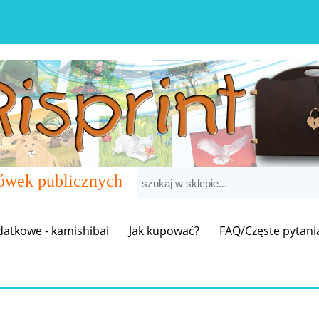
cówek publicznych
datkowe - kamishibai
Jak kupować?
FAQ/Częste pytani