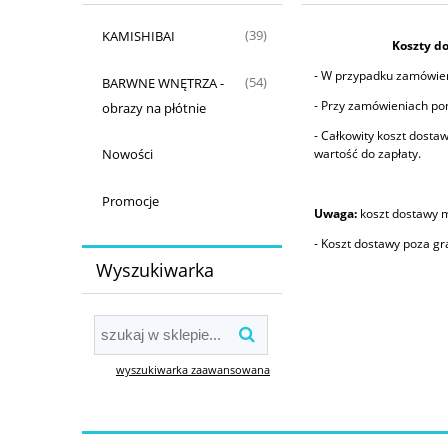
KAMISHIBAI
(39)
Koszty do
- W przypadku zamówień 
BARWNE WNĘTRZA -
(54)
- Przy zamówieniach pon
obrazy na płótnie
- Całkowity koszt dost
Nowości
wartość do zapłaty.
Promocje
Uwaga:
koszt dostawy m
- Koszt dostawy poza g
Wyszukiwarka
wyszukiwarka zaawansowana