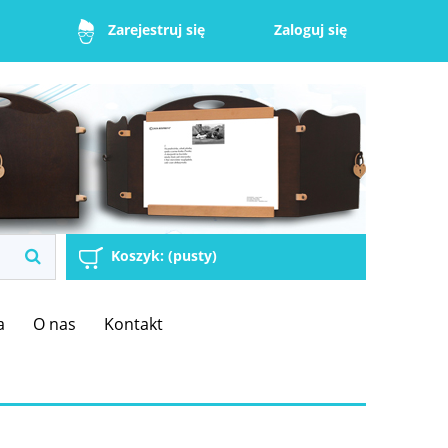
Zaloguj się
Zarejestruj się
Koszyk:
(pusty)
a
O nas
Kontakt