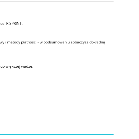
osi RISPRINT.
awy i metody płatności - w podsumowaniu zobaczysz dokładną
lub większej wadze.