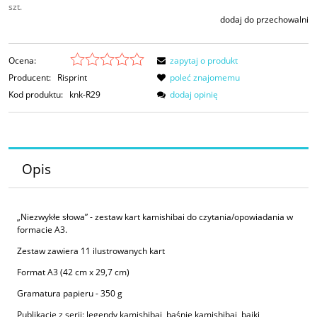
szt.
dodaj do przechowalni
Ocena:
zapytaj o produkt
Producent:
Risprint
poleć znajomemu
Kod produktu:
knk-R29
dodaj opinię
Opis
„Niezwykłe słowa” - zestaw kart kamishibai do czytania/opowiadania w
formacie A3.
Zestaw zawiera 11 ilustrowanych kart
Format A3 (42 cm x 29,7 cm)
Gramatura papieru - 350 g
Publikacje z serii: legendy kamishibai, baśnie kamishibai, bajki