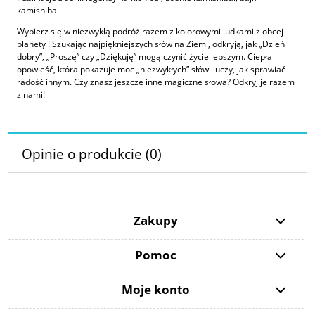
kamishibai
Wybierz się w niezwykłą podróż razem z kolorowymi ludkami z obcej
planety ! Szukając najpiękniejszych słów na Ziemi, odkryją, jak „Dzień
dobry”, „Proszę” czy „Dziękuję” mogą czynić życie lepszym. Ciepła
opowieść, która pokazuje moc „niezwykłych” słów i uczy, jak sprawiać
radość innym. Czy znasz jeszcze inne magiczne słowa? Odkryj je razem
z nami!
Opinie o produkcie (0)
Zakupy
Pomoc
Moje konto