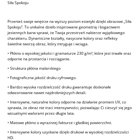
Siła Spokoju
Przenieś swoje wnętrze na wyższy poziom estetyki dzięki obrazowi „Siła
Spokoju”. To unikalne dzieło inspirowane geometrią i bogactwem
jesiennych barw sprawi, że Twoja przestrzeń nabierze wyjątkowego
charakteru. Dynamiczne kształty, nasycone kolory oraz refleksy
świetlne tworzą obraz, który intryguje i wciąga.
• Płótno o wysokiej jakości i gramaturze 230 g/m², które jest trwałe oraz
odporne na przetarcia i rozciąganie.
• Struktura płótna malarskiego
• Fotograficzna jakość druku cyfrowego.
• Bardzo wysoka rozdzielczość druku gwarantuje doskonałe
odwzorowanie nawet najdrobniejszych detali.
• Intensywne, naturalne kolory odporne na działanie promieni UV, co
sprawia, że obraz nie traci intensywności, pozwalając Ci cieszyć się jego
wizualnymi walorami przez długie lata.
• Matowe płótno o wyrazistej fakturze i gładkiej powierzchni.
• Intensywne kolory uzyskane dzięki drukowi w wysokiej rozdzielczości
HD.