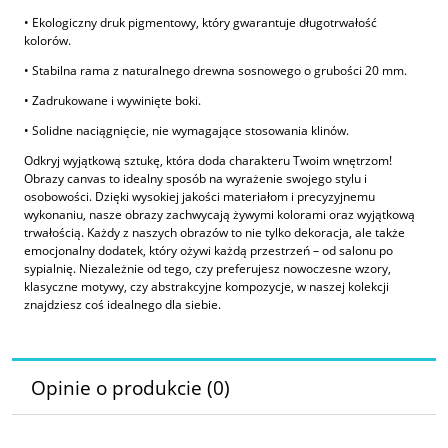
• Ekologiczny druk pigmentowy, który gwarantuje długotrwałość
kolorów.
• Stabilna rama z naturalnego drewna sosnowego o grubości 20 mm.
• Zadrukowane i wywinięte boki.
• Solidne naciągnięcie, nie wymagające stosowania klinów.
Odkryj wyjątkową sztukę, która doda charakteru Twoim wnętrzom!
Obrazy canvas to idealny sposób na wyrażenie swojego stylu i
osobowości. Dzięki wysokiej jakości materiałom i precyzyjnemu
wykonaniu, nasze obrazy zachwycają żywymi kolorami oraz wyjątkową
trwałością. Każdy z naszych obrazów to nie tylko dekoracja, ale także
emocjonalny dodatek, który ożywi każdą przestrzeń – od salonu po
sypialnię. Niezależnie od tego, czy preferujesz nowoczesne wzory,
klasyczne motywy, czy abstrakcyjne kompozycje, w naszej kolekcji
znajdziesz coś idealnego dla siebie.
Opinie o produkcie (0)