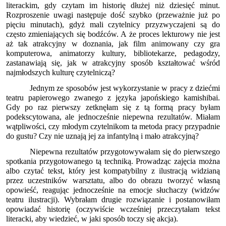
literackim, gdy czytam im historię dłużej niż dziesięć minut.
Rozproszenie uwagi następuje dość szybko (przeważnie już po
pięciu minutach), gdyż mali czytelnicy przyzwyczajeni są do
często zmieniających się bodźców. A że proces lekturowy nie jest
aż tak atrakcyjny w doznania, jak film animowany czy gra
komputerowa, animatorzy kultury, bibliotekarze, pedagodzy,
zastanawiają się, jak w atrakcyjny sposób kształtować wśród
najmłodszych kulturę czytelniczą?
Jednym ze sposobów jest wykorzystanie w pracy z dziećmi
teatru papierowego zwanego z języka japońskiego kamishibai.
Gdy po raz pierwszy zetknęłam się z tą formą pracy byłam
podekscytowana, ale jednocześnie niepewna rezultatów. Miałam
wątpliwości, czy młodym czytelnikom ta metoda pracy przypadnie
do gustu? Czy nie uznają jej za infantylną i mało atrakcyjną?
Niepewna rezultatów przygotowywałam się do pierwszego
spotkania przygotowanego tą techniką. Prowadząc zajęcia można
albo czytać tekst, który jest kompatybilny z ilustracją widzianą
przez uczestników warsztatu, albo do obrazu tworzyć własną
opowieść, reagując jednocześnie na emocje słuchaczy (widzów
teatru ilustracji). Wybrałam drugie rozwiązanie i postanowiłam
opowiadać historię (oczywiście wcześniej przeczytałam tekst
literacki, aby wiedzieć, w jaki sposób toczy się akcja).