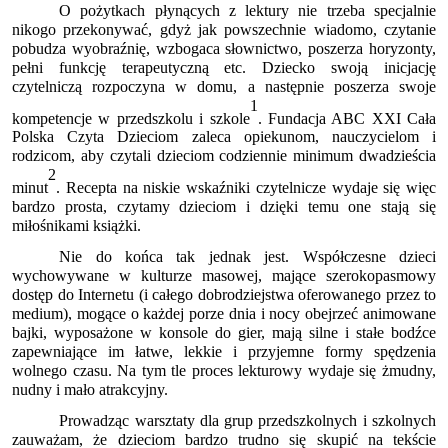
O pożytkach płynących z lektury nie trzeba specjalnie
nikogo przekonywać, gdyż jak powszechnie wiadomo, czytanie
pobudza wyobraźnię, wzbogaca słownictwo, poszerza horyzonty,
pełni funkcję terapeutyczną etc. Dziecko swoją inicjację
czytelniczą rozpoczyna w domu, a następnie poszerza swoje
1
kompetencje w przedszkolu i szkole
. Fundacja ABC XXI Cała
Polska Czyta Dzieciom zaleca opiekunom, nauczycielom i
rodzicom, aby czytali dzieciom codziennie minimum dwadzieścia
2
minut
. Recepta na niskie wskaźniki czytelnicze wydaje się więc
bardzo prosta, czytamy dzieciom i dzięki temu one stają się
miłośnikami książki.
Nie do końca tak jednak jest. Współczesne dzieci
wychowywane w kulturze masowej, mające szerokopasmowy
dostęp do Internetu (i całego dobrodziejstwa oferowanego przez to
medium), mogące o każdej porze dnia i nocy obejrzeć animowane
bajki, wyposażone w konsole do gier, mają silne i stałe bodźce
zapewniające im łatwe, lekkie i przyjemne formy spędzenia
wolnego czasu. Na tym tle proces lekturowy wydaje się żmudny,
nudny i mało atrakcyjny.
Prowadząc warsztaty dla grup przedszkolnych i szkolnych
zauważam, że dzieciom bardzo trudno się skupić na tekście