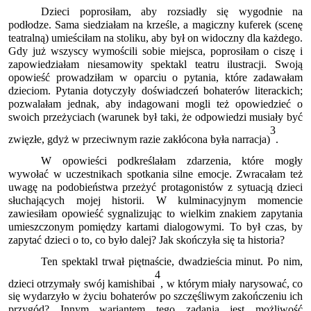
Dzieci poprosiłam, aby rozsiadły się wygodnie na
podłodze. Sama siedziałam na krześle, a magiczny kuferek (scenę
teatralną) umieściłam na stoliku, aby był on widoczny dla każdego.
Gdy już wszyscy wymościli sobie miejsca, poprosiłam o ciszę i
zapowiedziałam niesamowity spektakl teatru ilustracji. Swoją
opowieść prowadziłam w oparciu o pytania, które zadawałam
dzieciom. Pytania dotyczyły doświadczeń bohaterów literackich;
pozwalałam jednak, aby indagowani mogli też opowiedzieć o
swoich przeżyciach (warunek był taki, że odpowiedzi musiały być
3
zwięzłe, gdyż w przeciwnym razie zakłócona była narracja)
.
W opowieści podkreślałam zdarzenia, które mogły
wywołać w uczestnikach spotkania silne emocje. Zwracałam też
uwagę na podobieństwa przeżyć protagonistów z sytuacją dzieci
słuchających mojej historii. W kulminacyjnym momencie
zawiesiłam opowieść sygnalizując to wielkim znakiem zapytania
umieszczonym pomiędzy kartami dialogowymi. To był czas, by
zapytać dzieci o to, co było dalej? Jak skończyła się ta historia?
Ten spektakl trwał piętnaście, dwadzieścia minut. Po nim,
4
dzieci otrzymały swój kamishibai
, w którym miały narysować, co
się wydarzyło w życiu bohaterów po szczęśliwym zakończeniu ich
przygód? Innym wariantem tego zadania jest możliwość