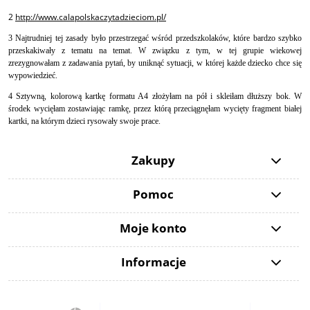
2
http://www.calapolskaczytadzieciom.pl/
3
Najtrudniej tej zasady było przestrzegać wśród przedszkolaków, które bardzo szybko
przeskakiwały z tematu na temat. W związku z tym, w tej grupie wiekowej
zrezygnowałam z zadawania pytań, by uniknąć sytuacji, w której każde dziecko chce się
wypowiedzieć.
4
Sztywną, kolorową kartkę formatu A4 złożyłam na pół i skleiłam dłuższy bok. W
środek wycięłam zostawiając ramkę, przez którą przeciągnęłam wycięty fragment białej
kartki, na którym dzieci rysowały swoje prace.
Zakupy
Pomoc
Moje konto
Informacje