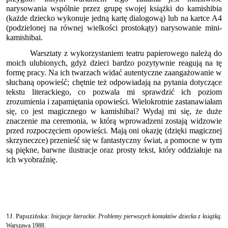
narysowania wspólnie przez grupę swojej książki do kamishibia
(każde dziecko wykonuje jedną kartę dialogową) lub na kartce A4
(podzielonej na równej wielkości prostokąty) narysowanie mini-
kamishibai.
Warsztaty z wykorzystaniem teatru papierowego należą do
moich ulubionych, gdyż dzieci bardzo pozytywnie reagują na tę
formę pracy. Na ich twarzach widać autentyczne zaangażowanie w
słuchaną opowieść; chętnie też odpowiadają na pytania dotyczące
tekstu literackiego, co pozwala mi sprawdzić ich poziom
zrozumienia i zapamiętania opowieści. Wielokrotnie zastanawiałam
się, co jest magicznego w kamishibai? Wydaj mi się, że duże
znaczenie ma ceremonia, w którą wprowadzeni zostają widzowie
przed rozpoczęciem opowieści. Mają oni okazję (dzięki magicznej
skrzyneczce) przenieść się w fantastyczny świat, a pomocne w tym
są piękne, barwne ilustracje oraz prosty tekst, który oddziałuje na
ich wyobraźnię.
1
J. Papuzińska
:
Inicjacje literackie. Problemy pierwszych kontaktów dziecka z książką
.
Warszawa 1988.