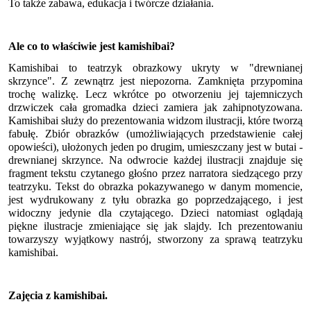
To także zabawa, edukacja i twórcze działania.
Ale co to właściwie jest kamishibai?
Kamishibai to teatrzyk obrazkowy ukryty w "drewnianej
skrzynce". Z zewnątrz jest niepozorna. Zamknięta przypomina
trochę walizkę. Lecz wkrótce po otworzeniu jej tajemniczych
drzwiczek cała gromadka dzieci zamiera jak zahipnotyzowana.
Kamishibai służy do prezentowania widzom ilustracji, które tworzą
fabułę. Zbiór obrazków (umożliwiających przedstawienie całej
opowieści), ułożonych jeden po drugim, umieszczany jest w butai -
drewnianej skrzynce. Na odwrocie każdej ilustracji znajduje się
fragment tekstu czytanego głośno przez narratora siedzącego przy
teatrzyku. Tekst do obrazka pokazywanego w danym momencie,
jest wydrukowany z tyłu obrazka go poprzedzającego, i jest
widoczny jedynie dla czytającego. Dzieci natomiast oglądają
piękne ilustracje zmieniające się jak slajdy. Ich prezentowaniu
towarzyszy wyjątkowy nastrój, stworzony za sprawą teatrzyku
kamishibai.
Zajęcia z kamishibai.