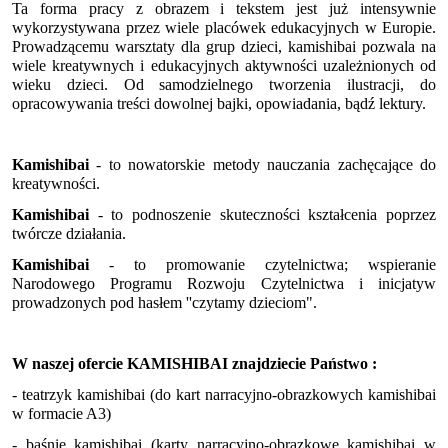
Ta forma pracy z obrazem i tekstem jest już intensywnie
wykorzystywana przez wiele placówek edukacyjnych w Europie.
Prowadzącemu warsztaty dla grup dzieci, kamishibai pozwala na
wiele kreatywnych i edukacyjnych aktywności uzależnionych od
wieku dzieci. Od samodzielnego tworzenia ilustracji, do
opracowywania treści dowolnej bajki, opowiadania, bądź lektury.
Kamishibai
- to nowatorskie metody nauczania zachęcające do
kreatywności.
Kamishibai
- to podnoszenie skuteczności kształcenia poprzez
twórcze działania.
Kamishibai
- to promowanie czytelnictwa; wspieranie
Narodowego Programu Rozwoju Czytelnictwa i inicjatyw
prowadzonych pod hasłem ''czytamy dzieciom".
W naszej ofercie KAMISHIBAI znajdziecie Państwo :
- teatrzyk kamishibai (do kart narracyjno-obrazkowych kamishibai
w formacie A3)
- baśnie kamishibai (karty narracyjno-obrazkowe kamishibai w